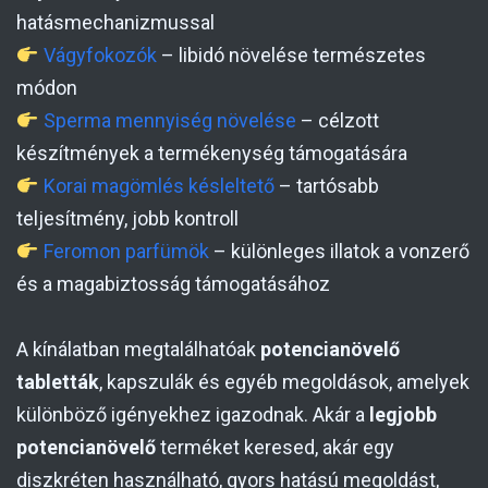
hatásmechanizmussal
Vágyfokozók
– libidó növelése természetes
módon
Sperma mennyiség növelése
– célzott
készítmények a termékenység támogatására
Korai magömlés késleltető
– tartósabb
teljesítmény, jobb kontroll
Feromon parfümök
– különleges illatok a vonzerő
és a magabiztosság támogatásához
A kínálatban megtalálhatóak
potencianövelő
tabletták
, kapszulák és egyéb megoldások, amelyek
különböző igényekhez igazodnak. Akár a
legjobb
potencianövelő
terméket keresed, akár egy
diszkréten használható, gyors hatású megoldást,