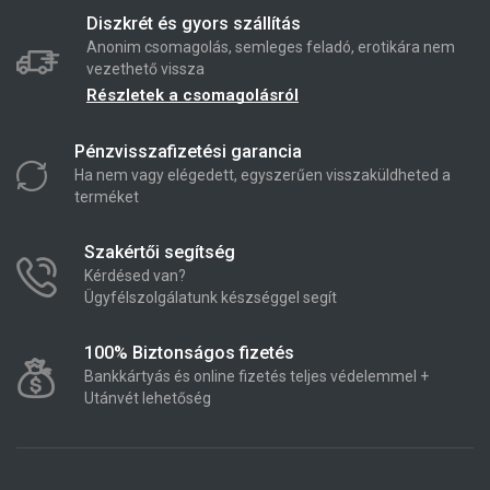
Diszkrét és gyors szállítás
Anonim csomagolás, semleges feladó, erotikára nem
vezethető vissza
Részletek a csomagolásról
Pénzvisszafizetési garancia
Ha nem vagy elégedett, egyszerűen visszaküldheted a
terméket
Szakértői segítség
Kérdésed van?
Ügyfélszolgálatunk készséggel segít
100% Biztonságos fizetés
Bankkártyás és online fizetés teljes védelemmel +
Utánvét lehetőség