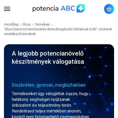
Kezdőlap
Shop
Termékek
“Blue Diamond természetes étrendkiegészítő férfiaknak 8 db” címkével
rendelkező termékek
A legjobb potencianövelő
készítmények válogatása
Diszkréten, gyorsan, megbízhatóan
Termékeinket úgy válogattuk össze, hogy
hatékony segítséget nyújtsanak
önbizalom és teljesítmény terén.
Rendelésed teljes mértékben anonim,
kívülről nem felismerhető csomagolásban