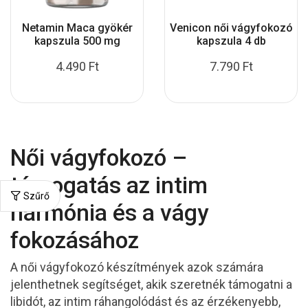
Netamin Maca gyökér
Venicon női vágyfokozó
kapszula 500 mg
kapszula 4 db
4.490
Ft
7.790
Ft
Női vágyfokozó –
támogatás az intim
Szűrő
harmónia és a vágy
fokozásához
A női vágyfokozó készítmények azok számára
jelenthetnek segítséget, akik szeretnék támogatni a
libidót, az intim ráhangolódást és az érzékenyebb,