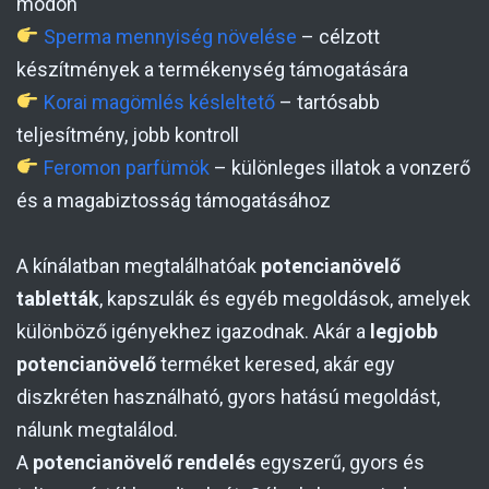
módon
Sperma mennyiség növelése
– célzott
készítmények a termékenység támogatására
Korai magömlés késleltető
– tartósabb
teljesítmény, jobb kontroll
Feromon parfümök
– különleges illatok a vonzerő
és a magabiztosság támogatásához
A kínálatban megtalálhatóak
potencianövelő
tabletták
, kapszulák és egyéb megoldások, amelyek
különböző igényekhez igazodnak. Akár a
legjobb
potencianövelő
terméket keresed, akár egy
diszkréten használható, gyors hatású megoldást,
nálunk megtalálod.
A
potencianövelő rendelés
egyszerű, gyors és