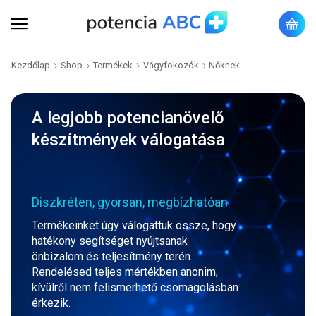
Kezdőlap
Shop
Termékek
Vágyfokozók
Nőknek
A legjobb potencianövelő
készítmények válogatása
Diszkréten, gyorsan, megbízhatóan
Termékeinket úgy válogattuk össze, hogy
hatékony segítséget nyújtsanak
önbizalom és teljesítmény terén.
Rendelésed teljes mértékben anonim,
kívülről nem felismerhető csomagolásban
érkezik.