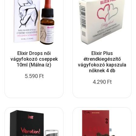
Elixir Drops női
Elixir Plus
vágyfokozó cseppek
étrendkiegészítő
10ml (Málna íz)
vágyfokozó kapszula
nőknek 4 db
5.590
Ft
4.290
Ft