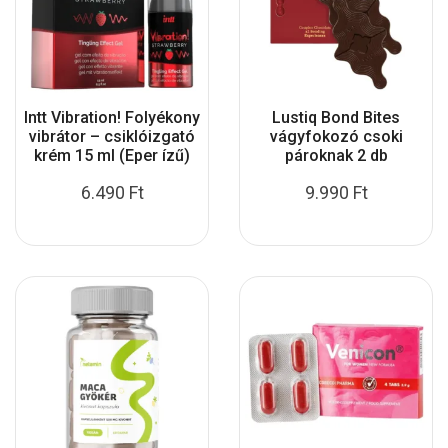
Intt Vibration! Folyékony
Lustiq Bond Bites
vibrátor – csiklóizgató
vágyfokozó csoki
krém 15 ml (Eper ízű)
pároknak 2 db
6.490
Ft
9.990
Ft