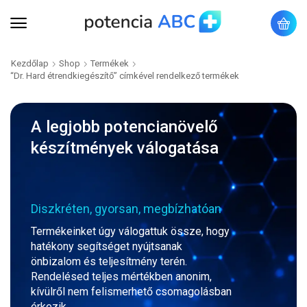
Kezdőlap
Shop
Termékek
“Dr. Hard étrendkiegészítő” címkével rendelkező termékek
A legjobb potencianövelő
készítmények válogatása
Diszkréten, gyorsan, megbízhatóan
Termékeinket úgy válogattuk össze, hogy
hatékony segítséget nyújtsanak
önbizalom és teljesítmény terén.
Rendelésed teljes mértékben anonim,
kívülről nem felismerhető csomagolásban
érkezik.