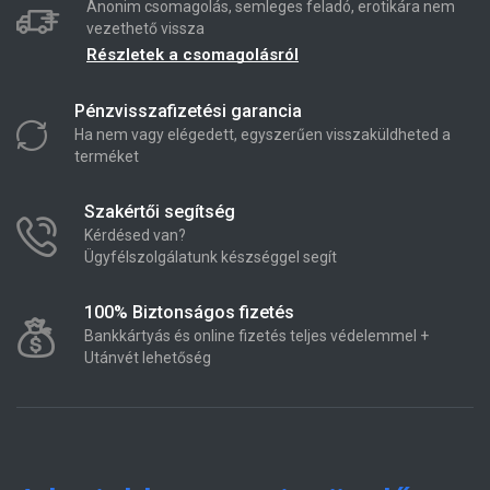
Anonim csomagolás, semleges feladó, erotikára nem
vezethető vissza
Részletek a csomagolásról
Pénzvisszafizetési garancia
Ha nem vagy elégedett, egyszerűen visszaküldheted a
terméket
Szakértői segítség
Kérdésed van?
Ügyfélszolgálatunk készséggel segít
100% Biztonságos fizetés
Bankkártyás és online fizetés teljes védelemmel +
Utánvét lehetőség