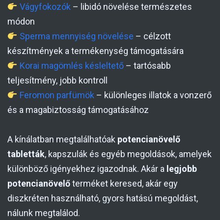
Vágyfokozók
– libidó növelése természetes
módon
Sperma mennyiség növelése
– célzott
készítmények a termékenység támogatására
Korai magömlés késleltető
– tartósabb
teljesítmény, jobb kontroll
Feromon parfümök
– különleges illatok a vonzerő
és a magabiztosság támogatásához
A kínálatban megtalálhatóak
potencianövelő
tabletták
, kapszulák és egyéb megoldások, amelyek
különböző igényekhez igazodnak. Akár a
legjobb
potencianövelő
terméket keresed, akár egy
diszkréten használható, gyors hatású megoldást,
nálunk megtalálod.