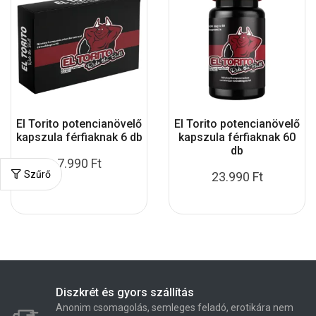
El Torito potencianövelő
El Torito potencianövelő
kapszula férfiaknak 6 db
kapszula férfiaknak 60
db
7.990
Ft
Szűrő
23.990
Ft
Diszkrét és gyors szállítás
Anonim csomagolás, semleges feladó, erotikára nem