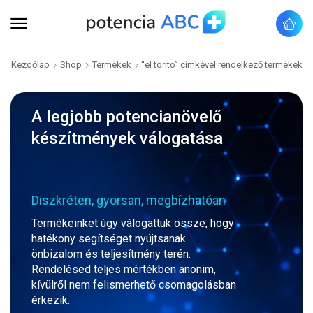
Kezdőlap
Shop
Termékek
“el torito” címkével rendelkező termékek
A legjobb potencianövelő
készítmények válogatása
Diszkréten, gyorsan, megbízhatóan
Termékeinket úgy válogattuk össze, hogy
hatékony segítséget nyújtsanak
önbizalom és teljesítmény terén.
Rendelésed teljes mértékben anonim,
kívülről nem felismerhető csomagolásban
érkezik.