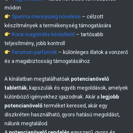
módon
Sperma mennyiség növelése
– célzott
készítmények a termékenység támogatására
Korai magömlés késleltető
– tartósabb
teljesítmény, jobb kontroll
Feromon parfümök
– különleges illatok a vonzerő
és a magabiztosság támogatásához
A kínálatban megtalálhatóak
potencianövelő
tabletták
, kapszulák és egyéb megoldások, amelyek
különböző igényekhez igazodnak. Akár a
legjobb
potencianövelő
terméket keresed, akár egy
diszkréten használható, gyors hatású megoldást,
nálunk megtalálod.
A
potencianövelő rendelés
egyszerű, gyors és