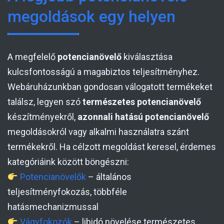
megoldások egy helyen
A megfelelő
potencianövelő
kiválasztása
kulcsfontosságú a magabiztos teljesítményhez.
Webáruházunkban gondosan válogatott termékeket
találsz, legyen szó
természetes potencianövelő
készítményekről,
azonnali hatású potencianövelő
megoldásokról vagy alkalmi használatra szánt
termékekről. Ha célzott megoldást keresel, érdemes
kategóriáink között böngészni:
Potencianövelők
– általános
teljesítményfokozás, többféle
hatásmechanizmussal
Vágyfokozók
– libidó növelése természetes