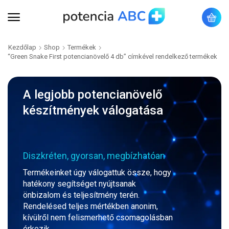
Kezdőlap
Shop
Termékek
“Green Snake First potencianövelő 4 db” címkével rendelkező termékek
A legjobb potencianövelő
készítmények válogatása
Diszkréten, gyorsan, megbízhatóan
Termékeinket úgy válogattuk össze, hogy
hatékony segítséget nyújtsanak
önbizalom és teljesítmény terén.
Rendelésed teljes mértékben anonim,
kívülről nem felismerhető csomagolásban
érkezik.