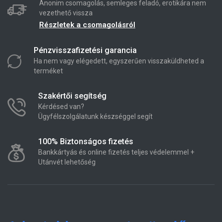
Anonim csomagolás, semleges feladó, erotikára nem
vezethető vissza
Részletek a csomagolásról
Pénzvisszafizetési garancia
Ha nem vagy elégedett, egyszerűen visszaküldheted a
terméket
Szakértői segítség
Kérdésed van?
Ügyfélszolgálatunk készséggel segít
100% Biztonságos fizetés
Bankkártyás és online fizetés teljes védelemmel +
Utánvét lehetőség