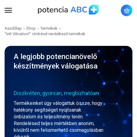
Kezdőlap
Shop
Termékek
“Intt Vibration!” címkével rendelkező termékek
A legjobb potencianövelő
készítmények válogatása
Diszkréten, gyorsan, megbízhatóan
Termékeinket úgy válogattuk össze, hogy
hatékony segítséget nyújtsanak
önbizalom és teljesítmény terén.
Rendelésed teljes mértékben anonim,
kívülről nem felismerhető csomagolásban
érkezik.