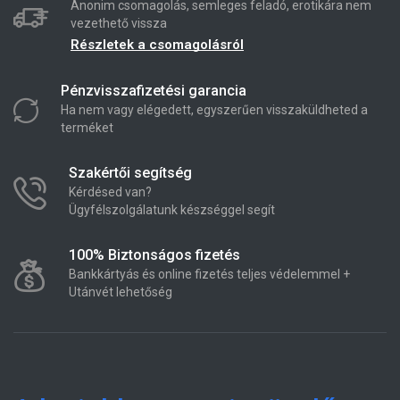
Anonim csomagolás, semleges feladó, erotikára nem
vezethető vissza
Részletek a csomagolásról
Pénzvisszafizetési garancia
Ha nem vagy elégedett, egyszerűen visszaküldheted a
terméket
Szakértői segítség
Kérdésed van?
Ügyfélszolgálatunk készséggel segít
100% Biztonságos fizetés
Bankkártyás és online fizetés teljes védelemmel +
Utánvét lehetőség