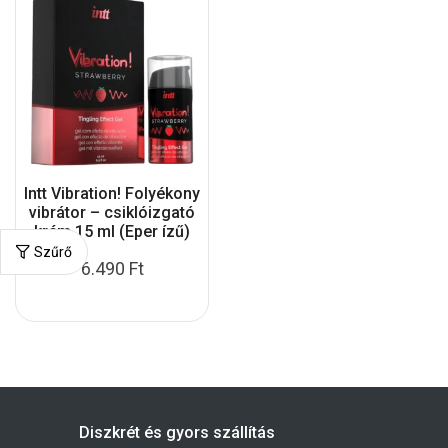
Intt Vibration! Folyékony
vibrátor – csiklóizgató
krém 15 ml (Eper ízű)
Szűrő
6.490
Ft
Diszkrét és gyors szállítás