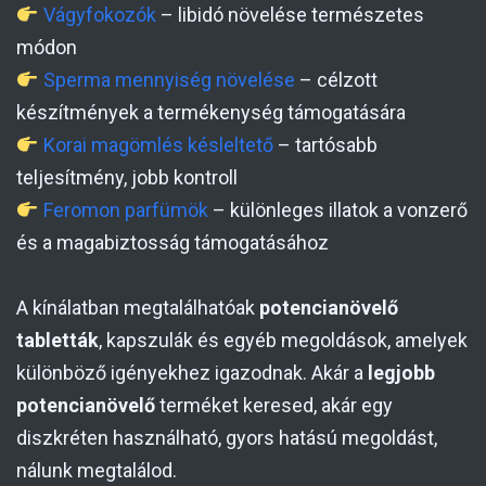
Vágyfokozók
– libidó növelése természetes
módon
Sperma mennyiség növelése
– célzott
készítmények a termékenység támogatására
Korai magömlés késleltető
– tartósabb
teljesítmény, jobb kontroll
Feromon parfümök
– különleges illatok a vonzerő
és a magabiztosság támogatásához
A kínálatban megtalálhatóak
potencianövelő
tabletták
, kapszulák és egyéb megoldások, amelyek
különböző igényekhez igazodnak. Akár a
legjobb
potencianövelő
terméket keresed, akár egy
diszkréten használható, gyors hatású megoldást,
nálunk megtalálod.