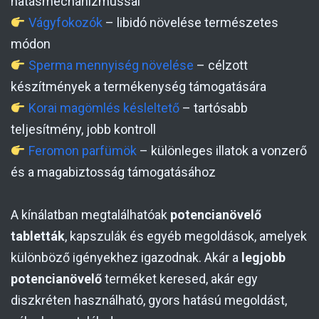
hatásmechanizmussal
Vágyfokozók
– libidó növelése természetes
módon
Sperma mennyiség növelése
– célzott
készítmények a termékenység támogatására
Korai magömlés késleltető
– tartósabb
teljesítmény, jobb kontroll
Feromon parfümök
– különleges illatok a vonzerő
és a magabiztosság támogatásához
A kínálatban megtalálhatóak
potencianövelő
tabletták
, kapszulák és egyéb megoldások, amelyek
különböző igényekhez igazodnak. Akár a
legjobb
potencianövelő
terméket keresed, akár egy
diszkréten használható, gyors hatású megoldást,