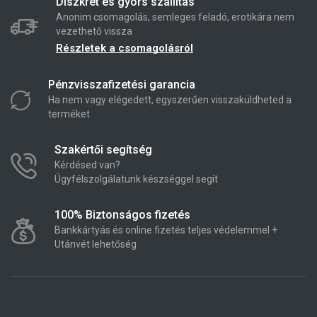
Diszkrét és gyors szállítás
Anonim csomagolás, semleges feladó, erotikára nem
vezethető vissza
Részletek a csomagolásról
Pénzvisszafizetési garancia
Ha nem vagy elégedett, egyszerűen visszaküldheted a
terméket
Szakértői segítség
Kérdésed van?
Ügyfélszolgálatunk készséggel segít
100% Biztonságos fizetés
Bankkártyás és online fizetés teljes védelemmel +
Utánvét lehetőség