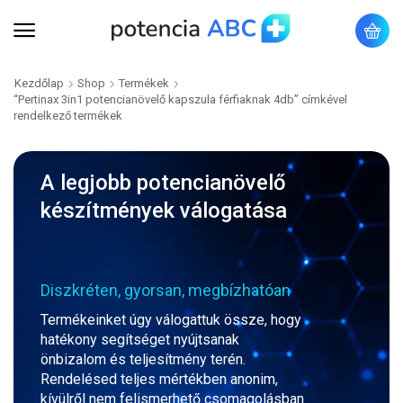
Kezdőlap
Shop
Termékek
“Pertinax 3in1 potencianövelő kapszula férfiaknak 4db” címkével
rendelkező termékek
A legjobb potencianövelő
készítmények válogatása
Diszkréten, gyorsan, megbízhatóan
Termékeinket úgy válogattuk össze, hogy
hatékony segítséget nyújtsanak
önbizalom és teljesítmény terén.
Rendelésed teljes mértékben anonim,
kívülről nem felismerhető csomagolásban