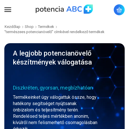
Kezdőlap
Shop
Termékek
“természees potencianövelő” címkével rendelkező termékek
A legjobb potencianövelő
készítmények válogatása
Diszkréten, gyorsan, megbízhatóan
Termékeinket úgy válogattuk össze, hogy
hatékony segítséget nyújtsanak
önbizalom és teljesítmény terén.
Rendelésed teljes mértékben anonim,
kívülről nem felismerhető csomagolásban
érkezik.