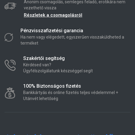
Anonim csomagolás, semleges feladó, erotikára nem
vezethető vissza
Részletek a csomagolásról
Pénzvisszafizetési garancia
Ha nem vagy elégedett, egyszerűen visszaküldheted a
terméket
Szakértői segítség
Kérdésed van?
Ügyfélszolgálatunk készséggel segít
100% Biztonságos fizetés
Bankkártyás és online fizetés teljes védelemmel +
Utánvét lehetőség