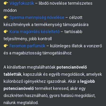
Vágyfokozók
– libidó növelése természetes
módon
Sperma mennyiség növelése
– célzott
készítmények a termékenység támogatására
Korai magömlés késleltető
– tartósabb
teljesítmény, jobb kontroll
Feromon parfümök
– különleges illatok a vonzerő
és a magabiztosság támogatásához
A kínálatban megtalálhatóak
potencianövelő
tabletták
, kapszulák és egyéb megoldások, amelyek
különböző igényekhez igazodnak. Akár a
legjobb
potencianövelő
terméket keresed, akár egy
diszkréten használható, gyors hatású megoldást,
nálunk megtalálod.