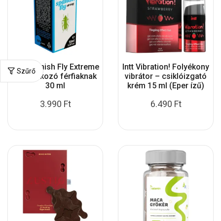
Hot Spanish Fly Extreme
Intt Vibration! Folyékony
Szűrő
vágyfokozó férfiaknak
vibrátor – csiklóizgató
30 ml
krém 15 ml (Eper ízű)
3.990
Ft
6.490
Ft