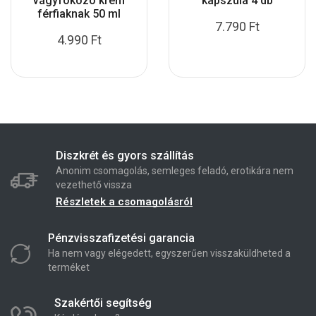
vágyfokozó krém
kapszula 4 db
férfiaknak 50 ml
7.790
Ft
4.990
Ft
Diszkrét és gyors szállítás
Anonim csomagolás, semleges feladó, erotikára nem
vezethető vissza
Részletek a csomagolásról
Pénzvisszafizetési garancia
Ha nem vagy elégedett, egyszerűen visszaküldheted a
terméket
Szakértői segítség