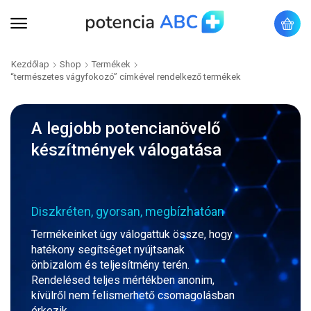
Kezdőlap
Shop
Termékek
“természetes vágyfokozó” címkével rendelkező termékek
A legjobb potencianövelő
készítmények válogatása
Diszkréten, gyorsan, megbízhatóan
Termékeinket úgy válogattuk össze, hogy
hatékony segítséget nyújtsanak
önbizalom és teljesítmény terén.
Rendelésed teljes mértékben anonim,
kívülről nem felismerhető csomagolásban
érkezik.