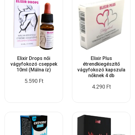
Elixir Drops női
Elixir Plus
vágyfokozó cseppek
étrendkiegészítő
10ml (Málna íz)
vágyfokozó kapszula
nőknek 4 db
5.590
Ft
4.290
Ft