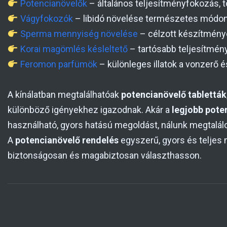
Potencianövelők
– általános teljesítményfokozás,
Vágyfokozók
– libidó növelése természetes módo
Sperma mennyiség növelése
– célzott készítmény
Korai magömlés késleltető
– tartósabb teljesítmény,
Feromon parfümök
– különleges illatok a vonzerő
A kínálatban megtalálhatóak
potencianövelő tabletták
különböző igényekhez igazodnak. Akár a
legjobb pote
használható, gyors hatású megoldást, nálunk megtalál
A
potencianövelő rendelés
egyszerű, gyors és teljes 
biztonságosan és magabiztosan választhasson.