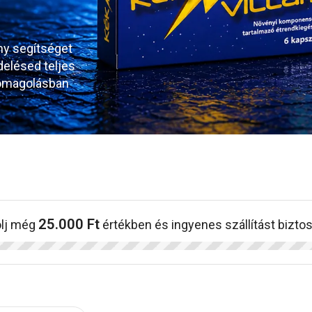
ny segítséget
delésed teljes
somagolásban
25.000
Ft
olj még
értékben és ingyenes szállítást biztos