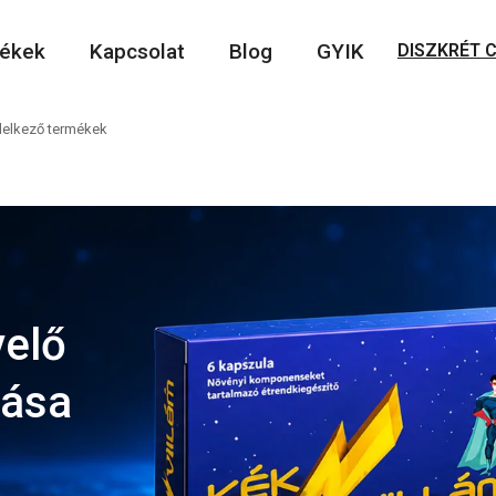
ékek
Kapcsolat
Blog
GYIK
DISZKRÉT
delkező termékek
velő
tása