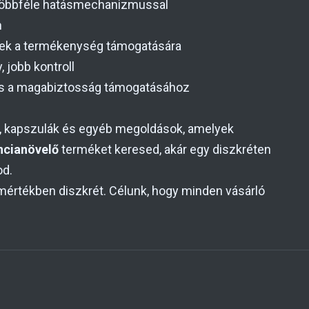
 többféle hatásmechanizmussal
n
ek a termékenység támogatására
 jobb kontroll
 és a magabiztosság támogatásához
, kapszulák és egyéb megoldások, amelyek
ncianövelő
terméket keresed, akár egy diszkréten
od.
mértékben diszkrét. Célunk, hogy minden vásárló