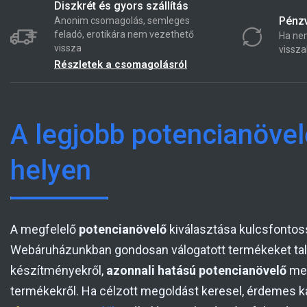
Diszkrét és gyors szállítás
Pénzv
Anonim csomagolás, semleges
feladó, erotikára nem vezethető
Ha nem
vissza
vissza
Részletek a csomagolásról
A legjobb potencianöve
helyen
A megfelelő
potencianövelő
kiválasztása kulcsfontos
Webáruházunkban gondosan válogatott termékeket tal
készítményekről,
azonnali hatású potencianövelő
meg
termékekről. Ha célzott megoldást keresel, érdemes k