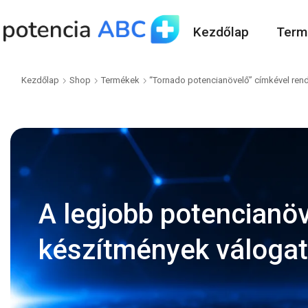
Kezdőlap
Term
Kezdőlap
Shop
Termékek
“Tornado potencianövelő” címkével ren
A legjobb potencianö
készítmények váloga