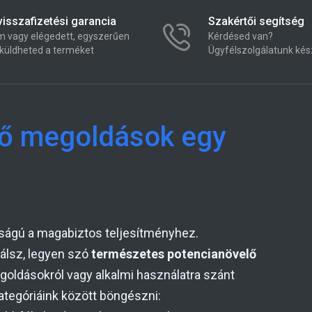
isszafizetési garancia
Szakértői segítség
 vagy elégedett, egyszerűen
Kérdésed van?
küldheted a terméket
Ügyfélszolgálatunk kés
lő megoldások egy
ságú a magabiztos teljesítményhez.
álsz, legyen szó
természetes potencianövelő
oldásokról vagy alkalmi használatra szánt
ategóriáink között böngészni: