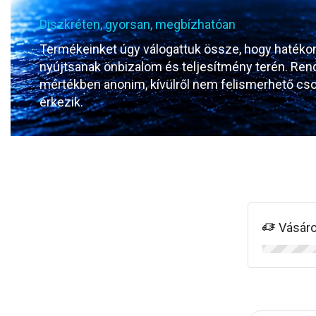
Diszkréten, gyorsan, megbízhatóan
Termékeinket úgy válogattuk össze, hogy hatéko
nyújtsanak önbizalom és teljesítmény terén. Ren
mértékben anonim, kívülről nem felismerhető c
érkezik.
Vásár