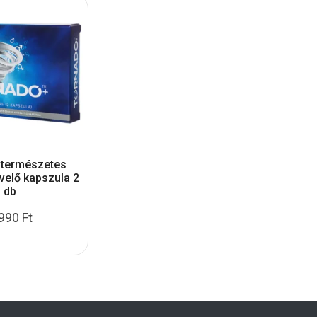
 természetes
velő kapszula 2
db
.990
Ft