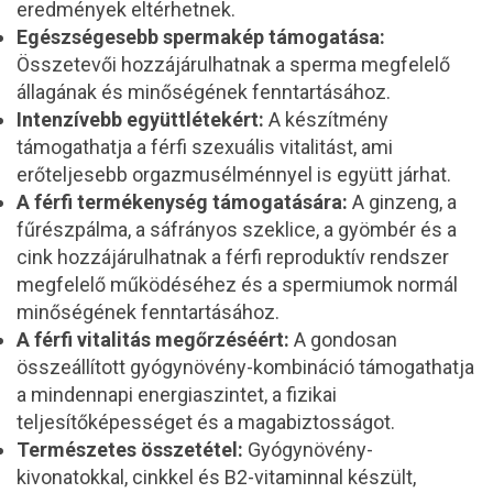
eredmények eltérhetnek.
Egészségesebb spermakép támogatása:
Összetevői hozzájárulhatnak a sperma megfelelő
állagának és minőségének fenntartásához.
Intenzívebb együttlétekért:
A készítmény
támogathatja a férfi szexuális vitalitást, ami
erőteljesebb orgazmusélménnyel is együtt járhat.
A férfi termékenység támogatására:
A ginzeng, a
fűrészpálma, a sáfrányos szeklice, a gyömbér és a
cink hozzájárulhatnak a férfi reproduktív rendszer
megfelelő működéséhez és a spermiumok normál
minőségének fenntartásához.
A férfi vitalitás megőrzéséért:
A gondosan
összeállított gyógynövény-kombináció támogathatja
a mindennapi energiaszintet, a fizikai
teljesítőképességet és a magabiztosságot.
Természetes összetétel:
Gyógynövény-
kivonatokkal, cinkkel és B2-vitaminnal készült,