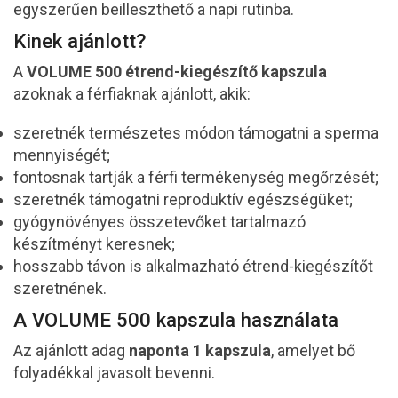
egyszerűen beilleszthető a napi rutinba.
Kinek ajánlott?
A
VOLUME 500 étrend-kiegészítő kapszula
azoknak a férfiaknak ajánlott, akik:
szeretnék természetes módon támogatni a sperma
mennyiségét;
fontosnak tartják a férfi termékenység megőrzését;
szeretnék támogatni reproduktív egészségüket;
gyógynövényes összetevőket tartalmazó
készítményt keresnek;
hosszabb távon is alkalmazható étrend-kiegészítőt
szeretnének.
A VOLUME 500 kapszula használata
Az ajánlott adag
naponta 1 kapszula
, amelyet bő
folyadékkal javasolt bevenni.