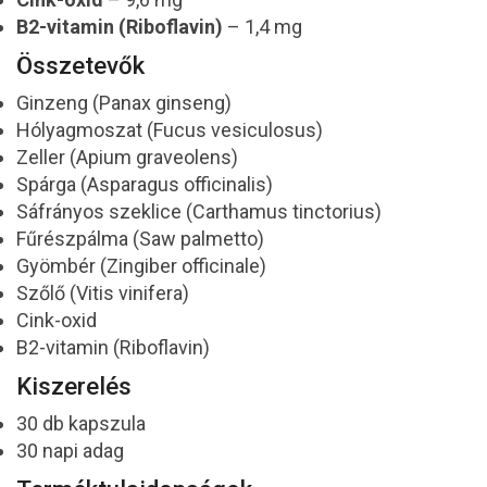
B2-vitamin (Riboflavin)
– 1,4 mg
Összetevők
Ginzeng (Panax ginseng)
Hólyagmoszat (Fucus vesiculosus)
Zeller (Apium graveolens)
Spárga (Asparagus officinalis)
Sáfrányos szeklice (Carthamus tinctorius)
Fűrészpálma (Saw palmetto)
Gyömbér (Zingiber officinale)
Szőlő (Vitis vinifera)
Cink-oxid
B2-vitamin (Riboflavin)
Kiszerelés
30 db kapszula
30 napi adag