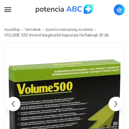
Kezdőlap
Termékek
Sperma mennyiség növelése
VOLUME 500 étrend-kiegészítő kapszula férfiaknak 30 db