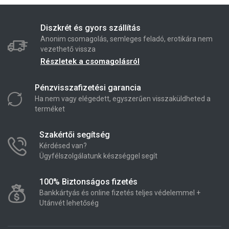
Diszkrét és gyors szállítás
Anonim csomagolás, semleges feladó, erotikára nem
vezethető vissza
Részletek a csomagolásról
Pénzvisszafizetési garancia
Ha nem vagy elégedett, egyszerűen visszaküldheted a
terméket
Szakértői segítség
Kérdésed van?
Ügyfélszolgálatunk készséggel segít
100% Biztonságos fizetés
Bankkártyás és online fizetés teljes védelemmel +
Utánvét lehetőség