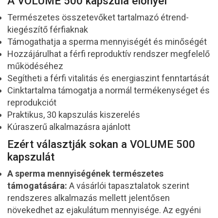
A VOLUME 500 kapszula előnyei
Természetes összetevőket tartalmazó étrend-
kiegészítő férfiaknak
Támogathatja a sperma mennyiségét és minőségét
Hozzájárulhat a férfi reproduktív rendszer megfelelő
működéséhez
Segítheti a férfi vitalitás és energiaszint fenntartását
Cinktartalma támogatja a normál termékenységet és
reprodukciót
Praktikus, 30 kapszulás kiszerelés
Kúraszerű alkalmazásra ajánlott
Ezért választják sokan a VOLUME 500
kapszulát
A sperma mennyiségének természetes
támogatására:
A vásárlói tapasztalatok szerint
rendszeres alkalmazás mellett jelentősen
növekedhet az ejakulátum mennyisége. Az egyéni