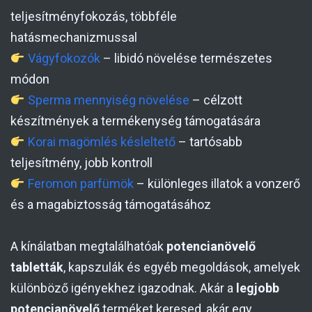
teljesítményfokozás, többféle
hatásmechanizmussal
Vágyfokozók
– libidó növelése természetes
módon
Sperma mennyiség növelése
– célzott
készítmények a termékenység támogatására
Korai magömlés késleltető
– tartósabb
teljesítmény, jobb kontroll
Feromon parfümök
– különleges illatok a vonzerő
és a magabiztosság támogatásához
A kínálatban megtalálhatóak
potencianövelő
tabletták
, kapszulák és egyéb megoldások, amelyek
különböző igényekhez igazodnak. Akár a
legjobb
potencianövelő
terméket keresed, akár egy